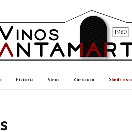
VINOS SA
Distribuidor de vinos premium en Ast
o
Historia
Vinos
Contacto
Dónde est
s