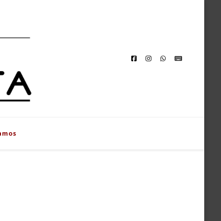
NTAMARTA
urias
amos