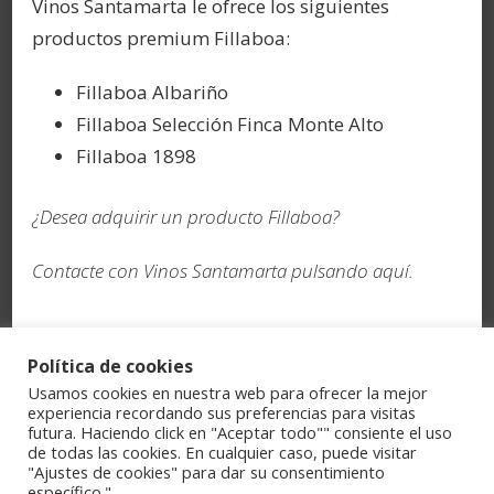
Vinos Santamarta le ofrece los siguientes
productos premium Fillaboa:
Fillaboa Albariño
Fillaboa Selección Finca Monte Alto
Fillaboa 1898
¿Desea adquirir un producto Fillaboa?
Contacte con Vinos Santamarta pulsando
aquí
.
Política de cookies
Usamos cookies en nuestra web para ofrecer la mejor
© Copyright 2026
VINOS SANTAMARTA
. Todos los
experiencia recordando sus preferencias para visitas
futura. Haciendo click en "Aceptar todo"" consiente el uso
derechos reservados.
Hello Fashion | Desarrollado
de todas las cookies. En cualquier caso, puede visitar
por
Blossom Themes
.Funciona con
"Ajustes de cookies" para dar su consentimiento
específico."